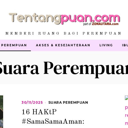
MEMBERI RUANG BAGI PEREMPUAN
 PEREMPUAN
AKSES & KESEJAHTERAAN
LIVING
IB
Suara Perempua
30/11/2025
1
SUARA PEREMPUAN
2
16 HAKtP
/
0
#SamaSamaAman:
1
/