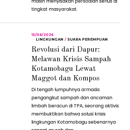
masih menyisakan persoalan serius di
tingkat masyarakat.
15/06/2026
1
5
LINGKUNGAN
/
SUARA PEREMPUAN
/
Revolusi dari Dapur:
0
6
Melawan Krisis Sampah
/
2
0
Kotamobagu Lewat
2
6
Maggot dan Kompos
Di tengah lumpuhnya armada
pengangkut sampah dan ancaman
limbah beracun di TPA, seorang aktivis
membuktikan bahwa solusi krisis
lingkungan Kotamobagu sebenarnya