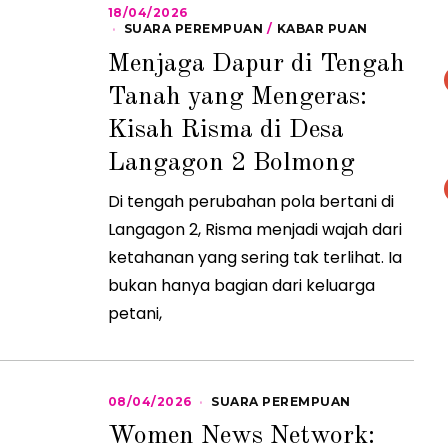
18/04/2026
2
1
SUARA PEREMPUAN
/
KABAR PUAN
/
Menjaga Dapur di Tengah
0
4
Tanah yang Mengeras:
/
2
0
Kisah Risma di Desa
2
6
Langagon 2 Bolmong
Di tengah perubahan pola bertani di
Langagon 2, Risma menjadi wajah dari
ketahanan yang sering tak terlihat. Ia
bukan hanya bagian dari keluarga
petani,
08/04/2026
0
SUARA PEREMPUAN
9
Women News Network:
/