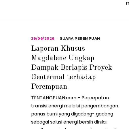
m
29/06/2026
2
SUARA PEREMPUAN
9
Laporan Khusus
/
0
Magdalene Ungkap
6
/
Dampak Berlapis Proyek
2
0
2
Geotermal terhadap
6
Perempuan
TENTANGPUAN.com – Percepatan
transisi energi melalui pengembangan
panas bumi yang digadang- gadang
sebagai solusi energi bersih dinilai