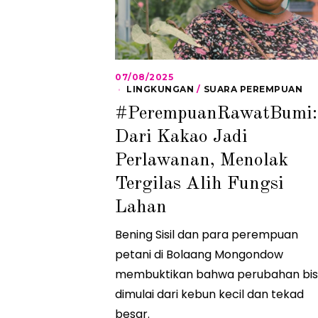
07/08/2025
2
0
LINGKUNGAN
/
SUARA PEREMPUAN
/
#PerempuanRawatBumi:
0
8
Dari Kakao Jadi
/
2
0
Perlawanan, Menolak
2
5
Tergilas Alih Fungsi
Lahan
Bening Sisil dan para perempuan
petani di Bolaang Mongondow
membuktikan bahwa perubahan bi
dimulai dari kebun kecil dan tekad
besar.