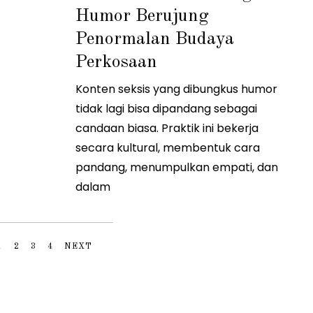
2
Humor Berujung
/
2
0
Penormalan Budaya
2
6
Perkosaan
Konten seksis yang dibungkus humor
tidak lagi bisa dipandang sebagai
candaan biasa. Praktik ini bekerja
secara kultural, membentuk cara
pandang, menumpulkan empati, dan
dalam
1
2
3
4
NEXT