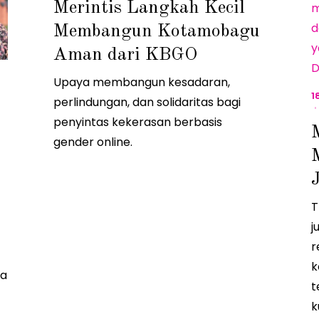
Merintis Langkah Kecil
2
0
2
Membangun Kotamobagu
6
Aman dari KBGO
Upaya membangun kesadaran,
1
perlindungan, dan solidaritas bagi
penyintas kekerasan berbasis
gender online.
T
j
r
k
sa
t
k