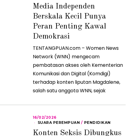
0
Media Independen
4
/
Berskala Kecil Punya
2
0
2
Peran Penting Kawal
6
Demokrasi
TENTANGPUAN.com – Women News
Network (WNN) mengecam
pembatasan akses oleh Kementerian
Komunikasi dan Digital (Komdigi)
terhadap konten liputan Magdalene,
salah satu anggota WNN, sejak
16/02/2026
1
6
SUARA PEREMPUAN
/
PENDIDIKAN
/
Konten Seksis Dibungkus
0