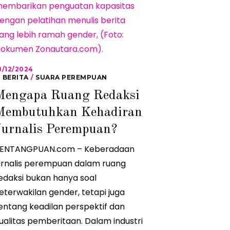
8/12/2024
1
8
BERITA
/
SUARA PEREMPUAN
/
Mengapa Ruang Redaksi
1
2
Membutuhkan Kehadiran
/
2
0
Jurnalis Perempuan?
2
4
ENTANGPUAN.com – Keberadaan
urnalis perempuan dalam ruang
edaksi bukan hanya soal
eterwakilan gender, tetapi juga
entang keadilan perspektif dan
ualitas pemberitaan. Dalam industri