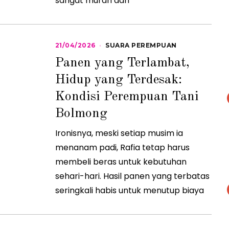
sangat murah dan
21/04/2026
2
SUARA PEREMPUAN
3
Panen yang Terlambat,
/
0
Hidup yang Terdesak:
4
/
Kondisi Perempuan Tani
2
0
2
Bolmong
6
Ironisnya, meski setiap musim ia
menanam padi, Rafia tetap harus
membeli beras untuk kebutuhan
sehari-hari. Hasil panen yang terbatas
seringkali habis untuk menutup biaya