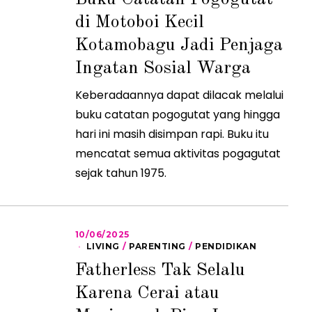
0
di Motoboi Kecil
9
/
Kotamobagu Jadi Penjaga
2
0
2
Ingatan Sosial Warga
5
Keberadaannya dapat dilacak melalui
buku catatan pogogutat yang hingga
hari ini masih disimpan rapi. Buku itu
mencatat semua aktivitas pogagutat
sejak tahun 1975.
10/06/2025
1
0
LIVING
/
PARENTING
/
PENDIDIKAN
/
Fatherless Tak Selalu
0
6
Karena Cerai atau
/
2