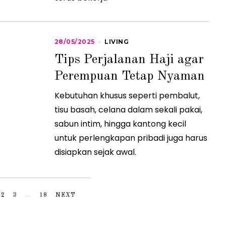
28/05/2025
2
LIVING
8
Tips Perjalanan Haji agar
/
0
Perempuan Tetap Nyaman
5
/
2
Kebutuhan khusus seperti pembalut,
0
2
tisu basah, celana dalam sekali pakai,
5
sabun intim, hingga kantong kecil
untuk perlengkapan pribadi juga harus
disiapkan sejak awal.
2
3
…
18
NEXT