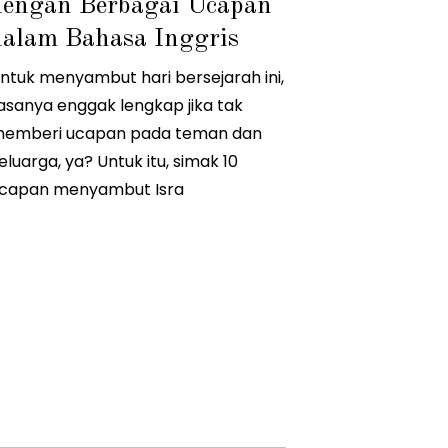
dengan Berbagai Ucapan
2
/
dalam Bahasa Inggris
2
0
2
ntuk menyambut hari bersejarah ini,
2
asanya enggak lengkap jika tak
emberi ucapan pada teman dan
eluarga, ya? Untuk itu, simak 10
capan menyambut Isra