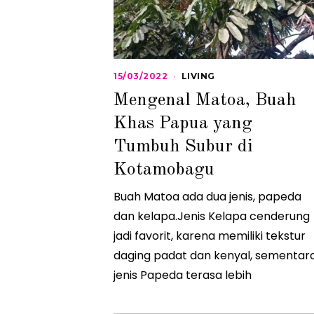
15/03/2022
1
LIVING
5
Mengenal Matoa, Buah
/
0
Khas Papua yang
3
/
Tumbuh Subur di
2
0
2
Kotamobagu
2
Buah Matoa ada dua jenis, papeda
dan kelapa.Jenis Kelapa cenderung
jadi favorit, karena memiliki tekstur
daging padat dan kenyal, sementar
jenis Papeda terasa lebih