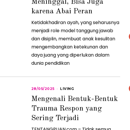
0
Meninggal, Bisa Juga
2
5
karena Abai Peran
Ketidakhadiran ayah, yang seharusnya
menjadi role model tanggung jawab
dan disiplin, membuat anak kesulitan
mengembangkan ketekunan dan
daya juang yang diperlukan dalam
dunia pendidikan
28/05/2025
2
LIVING
8
Mengenali Bentuk-Bentuk
/
0
Trauma Respon yang
5
/
Sering Terjadi
2
0
2
TENTANGPUAN.com – Tidak semua