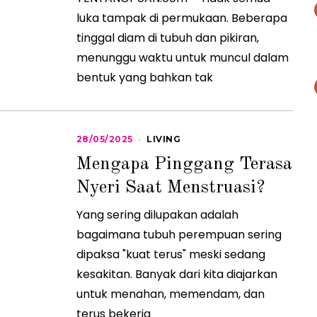
5
luka tampak di permukaan. Beberapa
tinggal diam di tubuh dan pikiran,
menunggu waktu untuk muncul dalam
bentuk yang bahkan tak
28/05/2025
2
LIVING
8
Mengapa Pinggang Terasa
/
0
Nyeri Saat Menstruasi?
5
/
2
Yang sering dilupakan adalah
0
2
bagaimana tubuh perempuan sering
5
dipaksa "kuat terus" meski sedang
kesakitan. Banyak dari kita diajarkan
untuk menahan, memendam, dan
terus bekerja