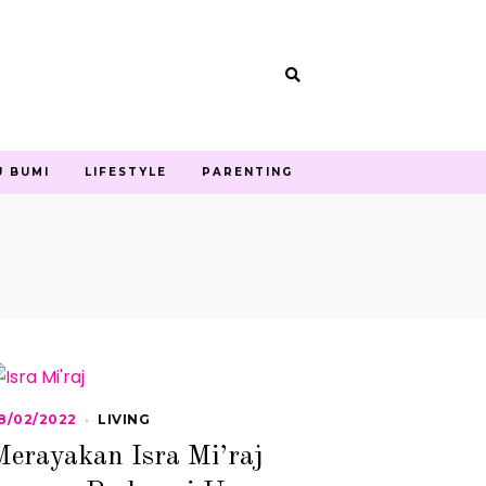
U BUMI
LIFESTYLE
PARENTING
8/02/2022
2
LIVING
8
Merayakan Isra Mi’raj
/
0