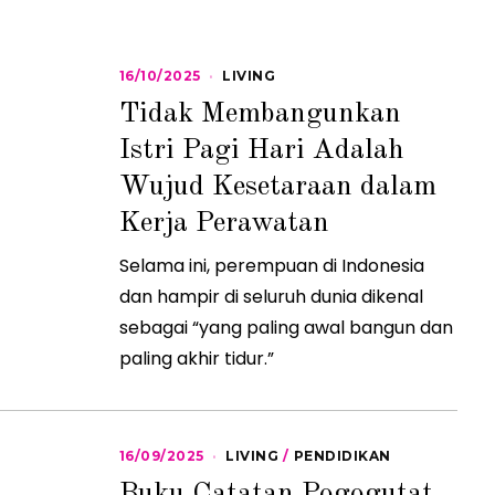
16/10/2025
1
LIVING
6
Tidak Membangunkan
/
1
Istri Pagi Hari Adalah
0
/
Wujud Kesetaraan dalam
2
0
2
Kerja Perawatan
5
Selama ini, perempuan di Indonesia
dan hampir di seluruh dunia dikenal
sebagai “yang paling awal bangun dan
paling akhir tidur.”
16/09/2025
1
LIVING
/
PENDIDIKAN
6
Buku Catatan Pogogutat
/