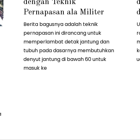
dengan Teknik
8
/
Pernapasan ala Militer
2
0
2
Berita bagusnya adalah teknik
U
1
pernapasan ini dirancang untuk
r
memperlambat detak jantung dan
m
tubuh pada dasarnya membutuhkan
k
denyut jantung di bawah 60 untuk
u
masuk ke
a