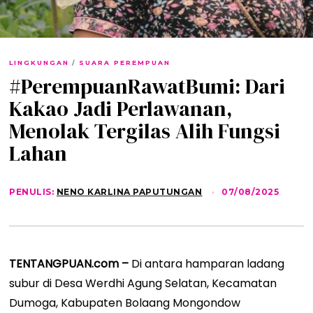
LINGKUNGAN
/
SUARA PEREMPUAN
#PerempuanRawatBumi: Dari
Kakao Jadi Perlawanan,
Menolak Tergilas Alih Fungsi
Lahan
PENULIS:
NENO KARLINA PAPUTUNGAN
07/08/2025
2
0
/
0
8
/
2
TENTANGPUAN.com –
Di antara hamparan ladang
0
subur di Desa Werdhi Agung Selatan, Kecamatan
2
5
Dumoga, Kabupaten Bolaang Mongondow