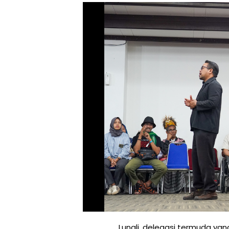
0
9
/
2
0
2
5
Lungli, delegasi termuda yan