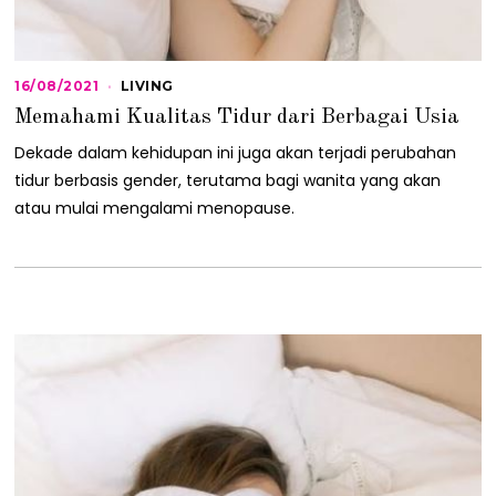
16/08/2021
1
LIVING
6
Memahami Kualitas Tidur dari Berbagai Usia
/
0
Dekade dalam kehidupan ini juga akan terjadi perubahan
8
/
tidur berbasis gender, terutama bagi wanita yang akan
2
atau mulai mengalami menopause.
0
2
1