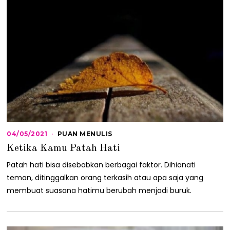
04/05/2021
0
PUAN MENULIS
4
Ketika Kamu Patah Hati
/
0
Patah hati bisa disebabkan berbagai faktor. Dihianati
5
/
teman, ditinggalkan orang terkasih atau apa saja yang
2
membuat suasana hatimu berubah menjadi buruk.
0
2
1