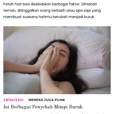
0
Patah hati bisa disebabkan berbagai faktor. Dihianati
5
/
teman, ditinggalkan orang terkasih atau apa saja yang
2
membuat suasana hatimu berubah menjadi buruk.
0
2
1
29/04/2021
0
MEREKA JUGA PUAN
3
Ini Berbagai Penyebab Mimpi Buruk
/
0