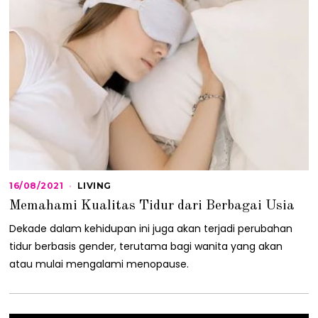
16/08/2021
1
LIVING
6
Memahami Kualitas Tidur dari Berbagai Usia
/
0
Dekade dalam kehidupan ini juga akan terjadi perubahan
8
/
tidur berbasis gender, terutama bagi wanita yang akan
2
atau mulai mengalami menopause.
0
2
1