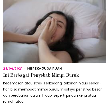
29/04/2021
0
MEREKA JUGA PUAN
3
Ini Berbagai Penyebab Mimpi Buruk
/
0
Kecemasan atau stres. Terkadang, tekanan hidup sehari-
5
/
hari bisa membuat mimpi buruk, misalnya peristiwa besar
2
dan perubahan dalam hidup, seperti pindah kerja atau
0
2
rumah atau
1