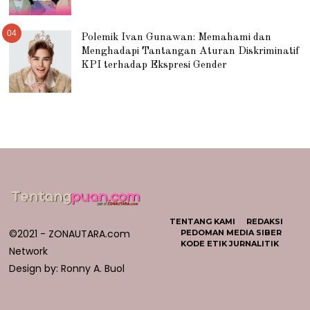
04
Polemik Ivan Gunawan: Memahami dan
Menghadapi Tantangan Aturan Diskriminatif
KPI terhadap Ekspresi Gender
TENTANG KAMI
REDAKSI
©2021 - ZONAUTARA.com
PEDOMAN MEDIA SIBER
KODE ETIK JURNALITIK
Network
Design by: Ronny A. Buol