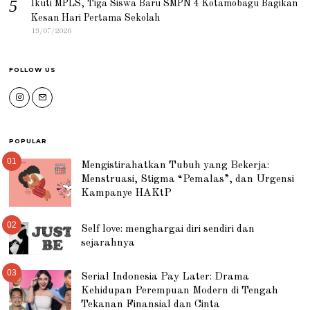
Ikuti MPLS, Tiga Siswa Baru SMPN 4 Kotamobagu Bagikan
Kesan Hari Pertama Sekolah
13/07/2026
FOLLOW US
POPULAR
01
Mengistirahatkan Tubuh yang Bekerja:
Menstruasi, Stigma “Pemalas”, dan Urgensi
Kampanye HAKtP
02
Self love: menghargai diri sendiri dan
sejarahnya
03
Serial Indonesia Pay Later: Drama
Kehidupan Perempuan Modern di Tengah
Tekanan Finansial dan Cinta