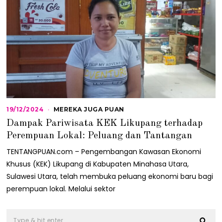
19/12/2024
1
MEREKA JUGA PUAN
9
Dampak Pariwisata KEK Likupang terhadap
/
1
Perempuan Lokal: Peluang dan Tantangan
2
/
TENTANGPUAN.com – Pengembangan Kawasan Ekonomi
2
Khusus (KEK) Likupang di Kabupaten Minahasa Utara,
0
2
Sulawesi Utara, telah membuka peluang ekonomi baru bagi
4
perempuan lokal. Melalui sektor