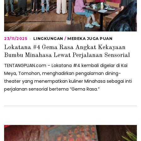
23/11/2025
2
LINGKUNGAN
/
MEREKA JUGA PUAN
3
Lokatana #4 Gema Rasa Angkat Kekayaan
/
1
Bumbu Minahasa Lewat Perjalanan Sensorial
1
/
TENTANGPUAN.com – Lokatana #4 kembali digelar di Kai
2
Meya, Tomohon, menghadirkan pengalaman dining-
0
2
theater yang menempatkan kuliner Minahasa sebagai inti
5
perjalanan sensorial bertema “Gema Rasa.”