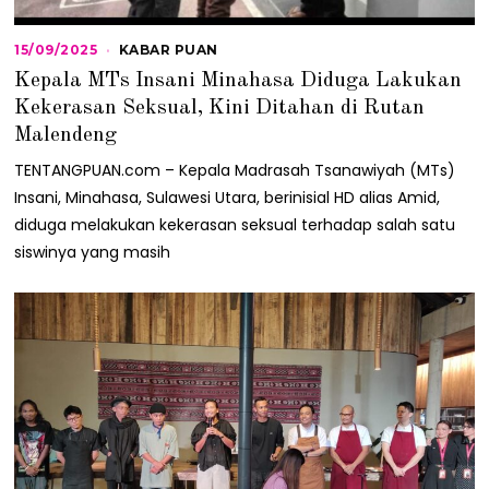
15/09/2025
1
KABAR PUAN
5
Kepala MTs Insani Minahasa Diduga Lakukan
/
0
Kekerasan Seksual, Kini Ditahan di Rutan
9
Malendeng
/
2
TENTANGPUAN.com – Kepala Madrasah Tsanawiyah (MTs)
0
2
Insani, Minahasa, Sulawesi Utara, berinisial HD alias Amid,
5
diduga melakukan kekerasan seksual terhadap salah satu
siswinya yang masih