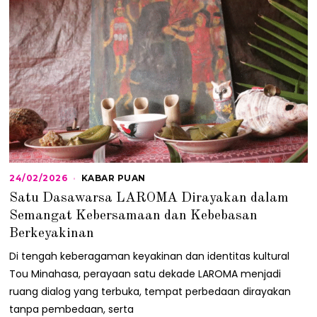
24/02/2026
2
KABAR PUAN
4
Satu Dasawarsa LAROMA Dirayakan dalam
/
0
Semangat Kebersamaan dan Kebebasan
2
Berkeyakinan
/
2
Di tengah keberagaman keyakinan dan identitas kultural
0
2
Tou Minahasa, perayaan satu dekade LAROMA menjadi
6
ruang dialog yang terbuka, tempat perbedaan dirayakan
tanpa pembedaan, serta