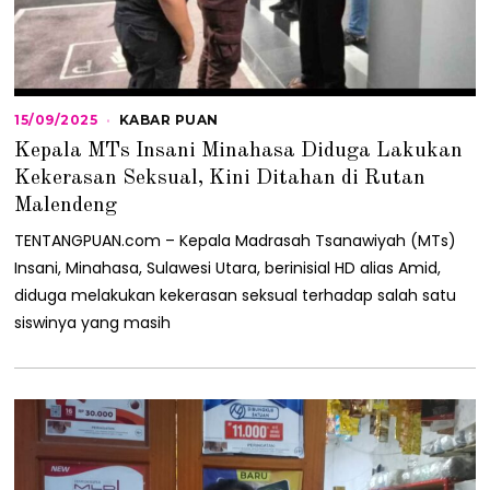
15/09/2025
1
KABAR PUAN
5
Kepala MTs Insani Minahasa Diduga Lakukan
/
0
Kekerasan Seksual, Kini Ditahan di Rutan
9
Malendeng
/
2
TENTANGPUAN.com – Kepala Madrasah Tsanawiyah (MTs)
0
2
Insani, Minahasa, Sulawesi Utara, berinisial HD alias Amid,
5
diduga melakukan kekerasan seksual terhadap salah satu
siswinya yang masih