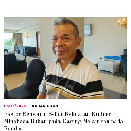
05/12/2025
0
KABAR PUAN
5
Pastor Renwarin Sebut Kekuatan Kuliner
/
1
Minahasa Bukan pada Daging Melainkan pada
2
Bumbu
/