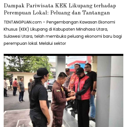
9
Dampak Pariwisata KEK Likupang terhadap
/
1
Perempuan Lokal: Peluang dan Tantangan
2
/
TENTANGPUAN.com – Pengembangan Kawasan Ekonomi
2
Khusus (KEK) Likupang di Kabupaten Minahasa Utara,
0
2
Sulawesi Utara, telah membuka peluang ekonomi baru bagi
4
perempuan lokal. Melalui sektor