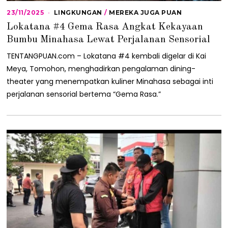
23/11/2025
2
LINGKUNGAN
/
MEREKA JUGA PUAN
3
Lokatana #4 Gema Rasa Angkat Kekayaan
/
1
Bumbu Minahasa Lewat Perjalanan Sensorial
1
/
TENTANGPUAN.com – Lokatana #4 kembali digelar di Kai
2
Meya, Tomohon, menghadirkan pengalaman dining-
0
2
theater yang menempatkan kuliner Minahasa sebagai inti
5
perjalanan sensorial bertema “Gema Rasa.”