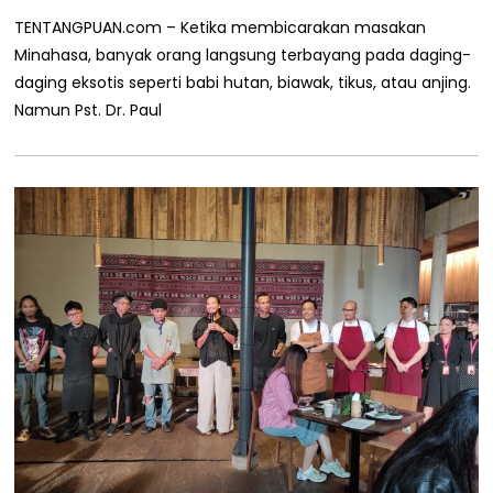
2
TENTANGPUAN.com – Ketika membicarakan masakan
0
2
Minahasa, banyak orang langsung terbayang pada daging-
5
daging eksotis seperti babi hutan, biawak, tikus, atau anjing.
Namun Pst. Dr. Paul