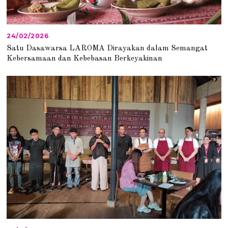
24/02/2026
2
4
Satu Dasawarsa LAROMA Dirayakan dalam Semangat
/
Kebersamaan dan Kebebasan Berkeyakinan
0
2
/
2
0
2
6