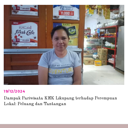
9
/
2
0
2
5
19/12/2024
1
9
Dampak Pariwisata KEK Likupang terhadap Perempuan
/
Lokal: Peluang dan Tantangan
1
2
/
2
0
2