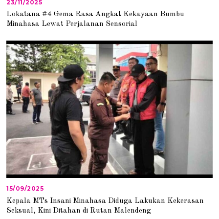
23/11/2025
2
3
Lokatana #4 Gema Rasa Angkat Kekayaan Bumbu
/
Minahasa Lewat Perjalanan Sensorial
1
1
/
2
0
2
5
15/09/2025
1
5
Kepala MTs Insani Minahasa Diduga Lakukan Kekerasan
/
Seksual, Kini Ditahan di Rutan Malendeng
0