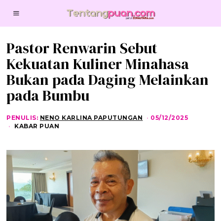
Pastor Renwarin Sebut
Kekuatan Kuliner Minahasa
Bukan pada Daging Melainkan
pada Bumbu
PENULIS:
NENO KARLINA PAPUTUNGAN
05/12/2025
0
5
KABAR PUAN
/
1
2
/
2
0
2
5