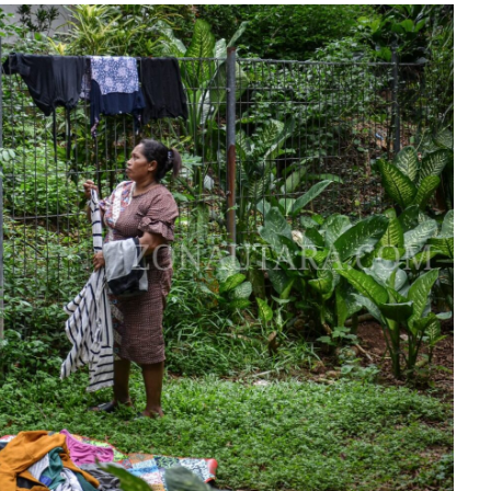
0
9
/
2
0
2
4