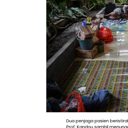
Dua penjaga pasien beristira
Prof. Kandou sambil menungg