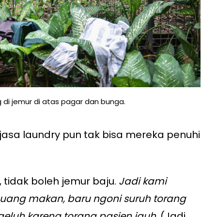
 di jemur di atas pagar dan bunga.
asa laundry pun tak bisa mereka penuhi
 tidak boleh jemur baju.
Jadi kami
e uang makan, baru ngoni suruh torang
geluh karena torang pasien jauh
, (Jadi