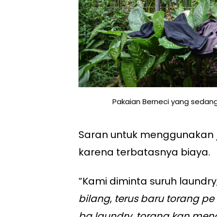
Pakaian Berneci yang sedang
Saran untuk menggunakan j
karena terbatasnya biaya.
“Kami diminta suruh laundry,
bilang
,
terus baru torang p
ba laundry, torang kan men