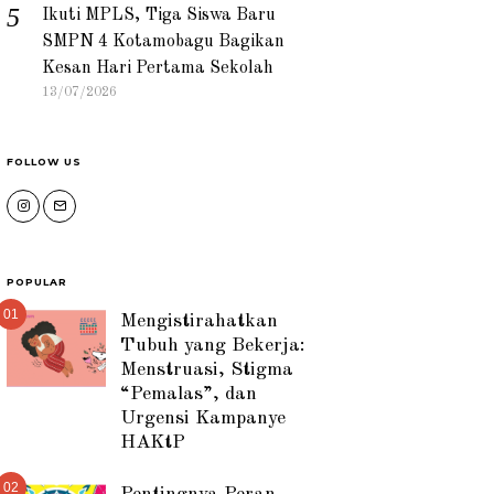
Ikuti MPLS, Tiga Siswa Baru
SMPN 4 Kotamobagu Bagikan
Kesan Hari Pertama Sekolah
13/07/2026
FOLLOW US
POPULAR
01
Mengistirahatkan
Tubuh yang Bekerja:
Menstruasi, Stigma
“Pemalas”, dan
Urgensi Kampanye
HAKtP
02