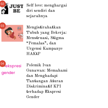
02
Self love: menghargai
diri sendiri dan
sejarahnya
03
Mengistirahatkan
Tubuh yang Bekerja:
Menstruasi, Stigma
“Pemalas”, dan
Urgensi Kampanye
HAKtP
04
Polemik Ivan
Gunawan: Memahami
dan Menghadapi
Tantangan Aturan
Diskriminatif KPI
terhadap Ekspresi
Gender