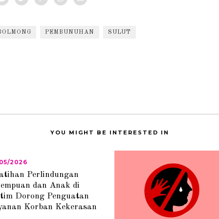
BOLMONG
PEMBUNUHAN
SULUT
YOU MIGHT BE INTERESTED IN
05/2026
2
1
atihan Perlindungan
/
rempuan dan Anak di
0
5
ltim Dorong Penguatan
/
yanan Korban Kekerasan
2
0