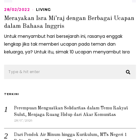
28/02/2022
2
LIVING
8
Merayakan Isra Mi’raj dengan Berbagai Ucapan
/
0
dalam Bahasa Inggris
2
/
Untuk menyambut hari bersejarah ini, rasanya enggak
2
lengkap jika tak memberi ucapan pada teman dan
0
2
keluarga, ya? Untuk itu, simak 10 ucapan menyambut Isra
2
TERKINI
Perempuan Menguatkan Solidaritas dalam Temu Rakyat
Sulut, Menjaga Ruang Hidup dari Akar Komunitas
28/07/2026
Dari Pondok Air Minum hingga Kurikulum, MTs Negeri 1