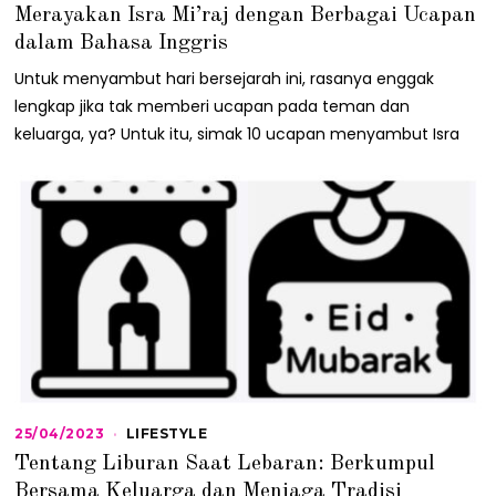
8
Merayakan Isra Mi’raj dengan Berbagai Ucapan
/
0
dalam Bahasa Inggris
2
/
Untuk menyambut hari bersejarah ini, rasanya enggak
2
lengkap jika tak memberi ucapan pada teman dan
0
2
keluarga, ya? Untuk itu, simak 10 ucapan menyambut Isra
2
25/04/2023
2
LIFESTYLE
5
Tentang Liburan Saat Lebaran: Berkumpul
/
0
Bersama Keluarga dan Menjaga Tradisi