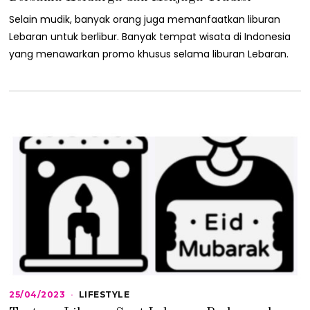
4
/
Selain mudik, banyak orang juga memanfaatkan liburan
2
Lebaran untuk berlibur. Banyak tempat wisata di Indonesia
0
2
yang menawarkan promo khusus selama liburan Lebaran.
3
25/04/2023
2
LIFESTYLE
5