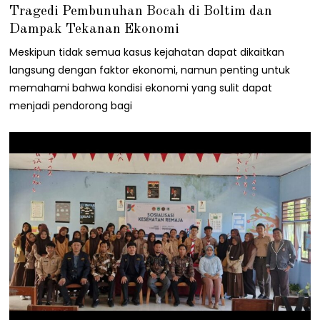
1
Tragedi Pembunuhan Bocah di Boltim dan
/
0
Dampak Tekanan Ekonomi
1
/
Meskipun tidak semua kasus kejahatan dapat dikaitkan
2
langsung dengan faktor ekonomi, namun penting untuk
0
2
memahami bahwa kondisi ekonomi yang sulit dapat
4
menjadi pendorong bagi