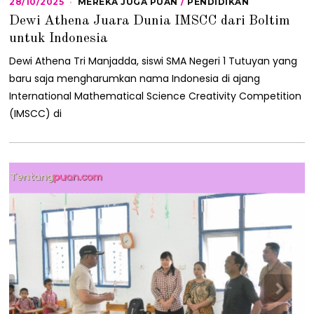
28/10/2025
2
MEREKA JUGA PUAN
/
PENDIDIKAN
8
Dewi Athena Juara Dunia IMSCC dari Boltim
/
1
untuk Indonesia
0
/
Dewi Athena Tri Manjadda, siswi SMA Negeri 1 Tutuyan yang
2
baru saja mengharumkan nama Indonesia di ajang
0
2
International Mathematical Science Creativity Competition
5
(IMSCC) di