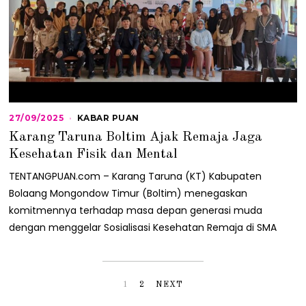
27/09/2025
2
KABAR PUAN
7
Karang Taruna Boltim Ajak Remaja Jaga
/
0
Kesehatan Fisik dan Mental
9
/
TENTANGPUAN.com – Karang Taruna (KT) Kabupaten
2
Bolaang Mongondow Timur (Boltim) menegaskan
0
2
komitmennya terhadap masa depan generasi muda
5
dengan menggelar Sosialisasi Kesehatan Remaja di SMA
1
2
NEXT