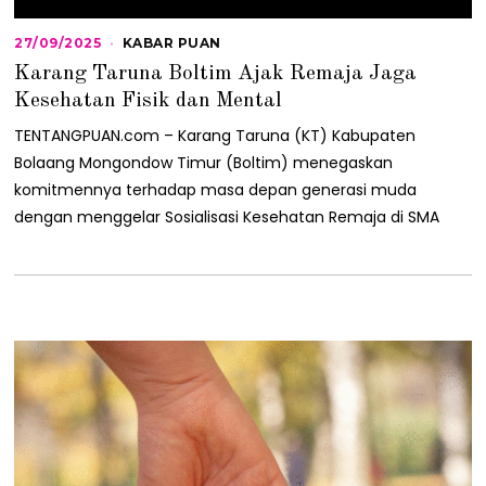
27/09/2025
2
KABAR PUAN
7
Karang Taruna Boltim Ajak Remaja Jaga
/
0
Kesehatan Fisik dan Mental
9
/
TENTANGPUAN.com – Karang Taruna (KT) Kabupaten
2
Bolaang Mongondow Timur (Boltim) menegaskan
0
2
komitmennya terhadap masa depan generasi muda
5
dengan menggelar Sosialisasi Kesehatan Remaja di SMA