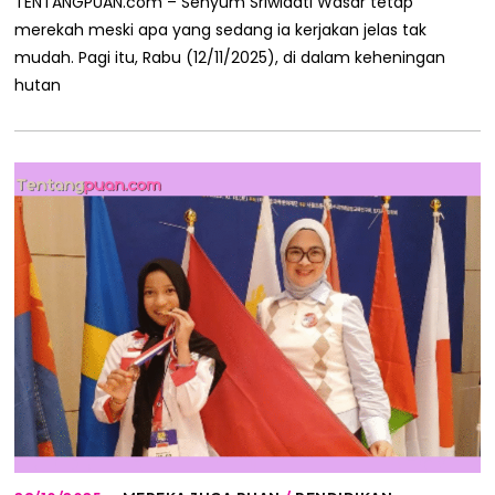
TENTANGPUAN.com – Senyum Sriwidati Wasar tetap
2
merekah meski apa yang sedang ia kerjakan jelas tak
0
2
mudah. Pagi itu, Rabu (12/11/2025), di dalam keheningan
5
hutan