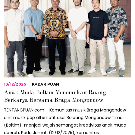
13/12/2025
1
KABAR PUAN
3
Anak Muda Boltim Menemukan Ruang
/
1
Berkarya Bersama Braga Mongondow
2
/
TENTANGPUAN.com – Komunitas musik Braga Mongondow–
2
unit musik pop alternatif asal Bolaang Mongondow Timur
0
2
(Boltim)–menjadi wajah semangat kreativitas anak muda
5
daerah. Pada Jumat, (12/12/2025), komunitas