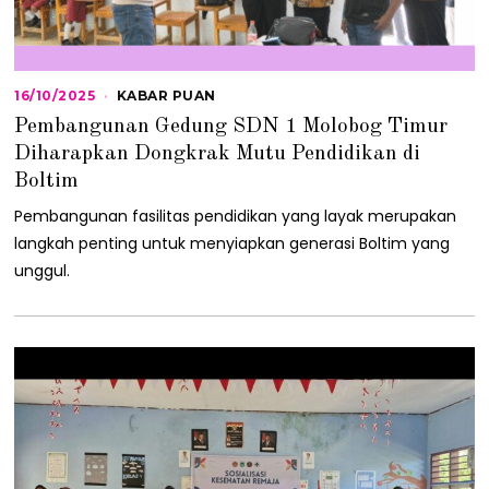
16/10/2025
1
KABAR PUAN
6
Pembangunan Gedung SDN 1 Molobog Timur
/
1
Diharapkan Dongkrak Mutu Pendidikan di
0
Boltim
/
2
Pembangunan fasilitas pendidikan yang layak merupakan
0
2
langkah penting untuk menyiapkan generasi Boltim yang
5
unggul.