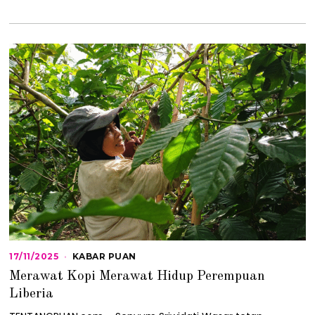
17/11/2025
1
KABAR PUAN
7
Merawat Kopi Merawat Hidup Perempuan
/
1
Liberia
1
/