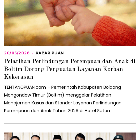
20/05/2026
2
KABAR PUAN
1
Pelatihan Perlindungan Perempuan dan Anak di
/
0
Boltim Dorong Penguatan Layanan Korban
5
Kekerasan
/
2
TENTANGPUAN.com – Pemerintah Kabupaten Bolaang
0
2
Mongondow Timur (Boltim) menggelar Pelatihan
6
Manajemen Kasus dan Standar Layanan Perlindungan
Perempuan dan Anak Tahun 2026 di Hotel Sutan