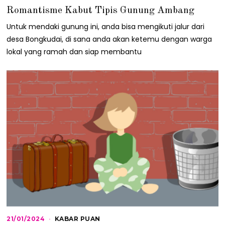
6
Romantisme Kabut Tipis Gunung Ambang
/
0
Untuk mendaki gunung ini, anda bisa mengikuti jalur dari
8
/
desa Bongkudai, di sana anda akan ketemu dengan warga
2
lokal yang ramah dan siap membantu
0
2
1
21/01/2024
2
KABAR PUAN