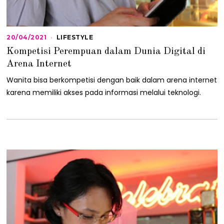
20/04/2021
2
LIFESTYLE
0
Kompetisi Perempuan dalam Dunia Digital di
/
0
Arena Internet
4
/
Wanita bisa berkompetisi dengan baik dalam arena internet
2
karena memiliki akses pada informasi melalui teknologi.
0
2
1