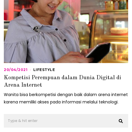
20/04/2021
2
LIFESTYLE
0
Kompetisi Perempuan dalam Dunia Digital di
/
0
Arena Internet
4
/
Wanita bisa berkompetisi dengan baik dalam arena internet
2
karena memiliki akses pada informasi melalui teknologi.
0
2
1