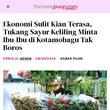
Ekonomi Sulit Kian Terasa,
Tukang Sayur Keliling Minta
Ibu-Ibu di Kotamobagu Tak
Boros
PENULIS:
ADMIN
08/05/2026
0
KABAR PUAN
8
/
0
5
/
2
0
2
6