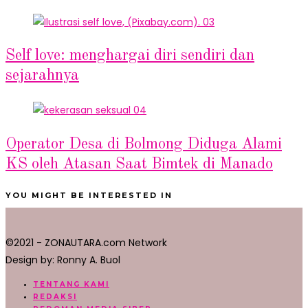
03
Self love: menghargai diri sendiri dan
sejarahnya
04
Operator Desa di Bolmong Diduga Alami
KS oleh Atasan Saat Bimtek di Manado
YOU MIGHT BE INTERESTED IN
©2021 - ZONAUTARA.com Network
Design by: Ronny A. Buol
TENTANG KAMI
REDAKSI