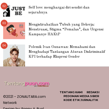
02
Self love: menghargai diri sendiri dan
sejarahnya
03
Mengistirahatkan Tubuh yang Bekerja:
Menstruasi, Stigma “Pemalas”, dan Urgensi
Kampanye HAKtP
04
Polemik Ivan Gunawan: Memahami dan
Menghadapi Tantangan Aturan Diskriminatif
KPI terhadap Ekspresi Gender
TENTANG KAMI
REDAKSI
©2021 - ZONAUTARA.com
PEDOMAN MEDIA SIBER
KODE ETIK JURNALITIK
Network
Design by: Ronny A. Buol