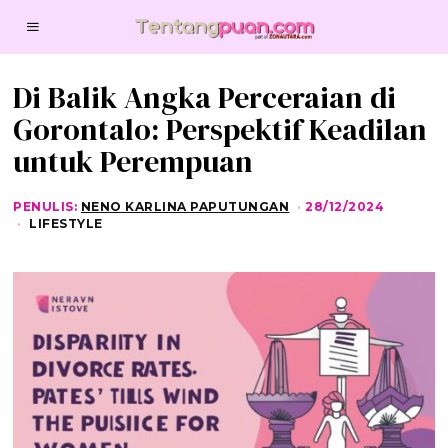
Di Balik Angka Perceraian di
Gorontalo: Perspektif Keadilan
untuk Perempuan
PENULIS:
NENO KARLINA PAPUTUNGAN
28/12/2024
2
8
LIFESTYLE
/
1
2
/
2
0
2
4