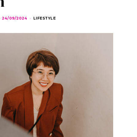
n
24/09/2024
2
LIFESTYLE
4
/
0
9
/
2
0
2
4