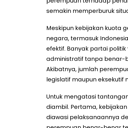
perempuan terhadap pendi
semakin memperburuk situa
Meskipun kebijakan kuota g
negara, termasuk Indonesi
efektif. Banyak partai poli
administratif tanpa benar
Akibatnya, jumlah perempu
legislatif maupun eksekutif
Untuk mengatasi tantangan 
diambil. Pertama, kebijakan
diawasi pelaksanaannya den
perempuan benar-benar terca