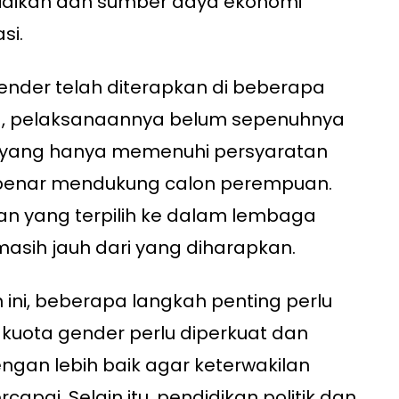
dikan dan sumber daya ekonomi
si.
ender telah diterapkan di beberapa
a, pelaksanaannya belum sepenuhnya
tik yang hanya memenuhi persyaratan
-benar mendukung calon perempuan.
an yang terpilih ke dalam lembaga
 masih jauh dari yang diharapkan.
ini, beberapa langkah penting perlu
 kuota gender perlu diperkuat dan
gan lebih baik agar keterwakilan
pai. Selain itu, pendidikan politik dan