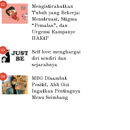
02
Mengistirahatkan
Tubuh yang Bekerja:
Menstruasi, Stigma
“Pemalas”, dan
Urgensi Kampanye
HAKtP
03
Self love: menghargai
diri sendiri dan
sejarahnya
04
MBG Disambut
Positif, Ahli Gizi
Ingatkan Pentingnya
Menu Seimbang