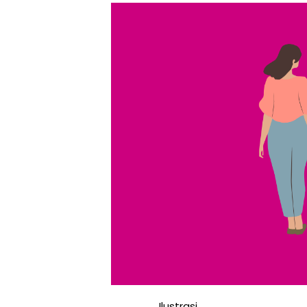
0
7
/
2
0
2
6
Ilustrasi