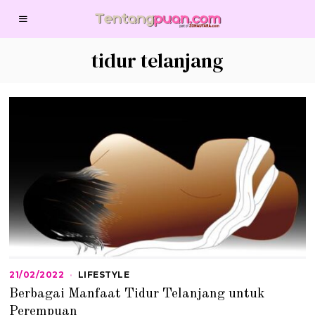
tidur telanjang
21/02/2022
2
LIFESTYLE
1
Berbagai Manfaat Tidur Telanjang untuk
/
0
Perempuan