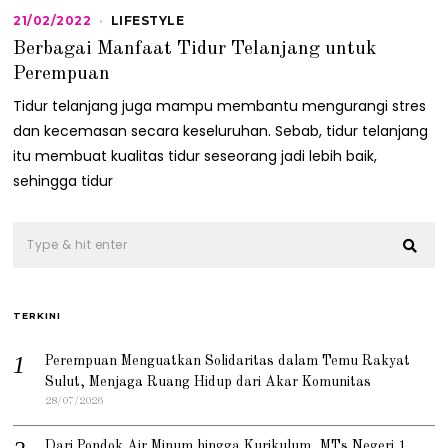
21/02/2022
2
LIFESTYLE
1
Berbagai Manfaat Tidur Telanjang untuk
/
0
Perempuan
2
/
Tidur telanjang juga mampu membantu mengurangi stres
2
dan kecemasan secara keseluruhan. Sebab, tidur telanjang
0
2
itu membuat kualitas tidur seseorang jadi lebih baik,
2
sehingga tidur
TERKINI
Perempuan Menguatkan Solidaritas dalam Temu Rakyat
Sulut, Menjaga Ruang Hidup dari Akar Komunitas
28/07/2026
Dari Pondok Air Minum hingga Kurikulum, MTs Negeri 1