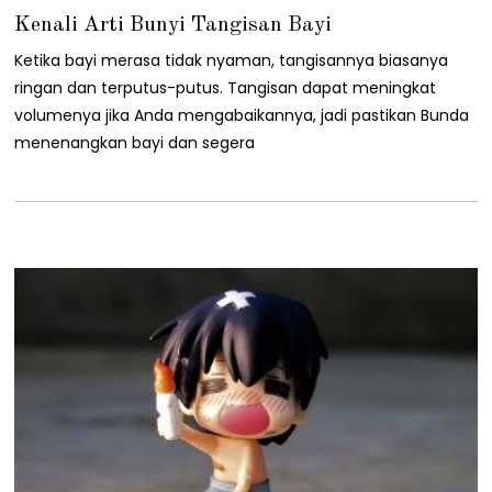
4
Kenali Arti Bunyi Tangisan Bayi
/
1
Ketika bayi merasa tidak nyaman, tangisannya biasanya
1
/
ringan dan terputus-putus. Tangisan dapat meningkat
2
volumenya jika Anda mengabaikannya, jadi pastikan Bunda
0
2
menenangkan bayi dan segera
1