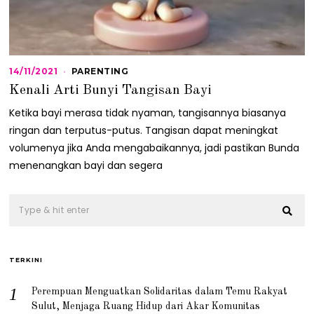
14/11/2021
1
PARENTING
4
Kenali Arti Bunyi Tangisan Bayi
/
1
Ketika bayi merasa tidak nyaman, tangisannya biasanya
1
/
ringan dan terputus-putus. Tangisan dapat meningkat
2
volumenya jika Anda mengabaikannya, jadi pastikan Bunda
0
2
menenangkan bayi dan segera
1
TERKINI
Perempuan Menguatkan Solidaritas dalam Temu Rakyat
Sulut, Menjaga Ruang Hidup dari Akar Komunitas