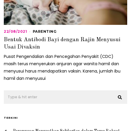
22/08/2021
2
PARENTING
2
Bentuk Antibodi Bayi dengan Rajin Menyusui
/
0
Usai Divaksin
8
/
Pusat Pengendalian dan Pencegahan Penyakit (CDC)
2
masih terus menyerukan anjuran agar wanita hamil dan
0
2
menyusui harus mendapatkan vaksin. Karena, jumlah ibu
1
hamil dan menyusui
TERKINI
Perempuan Menguatkan Solidaritas dalam Temu Rakyat