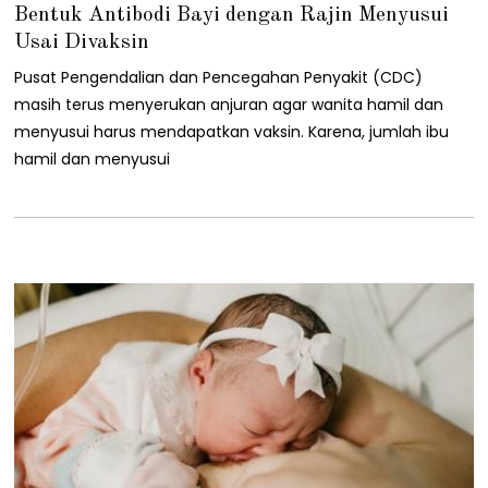
2
Bentuk Antibodi Bayi dengan Rajin Menyusui
/
0
Usai Divaksin
8
/
Pusat Pengendalian dan Pencegahan Penyakit (CDC)
2
masih terus menyerukan anjuran agar wanita hamil dan
0
2
menyusui harus mendapatkan vaksin. Karena, jumlah ibu
1
hamil dan menyusui