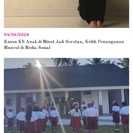
04/04/2026
0
4
Kasus KS Anak di Minut Jadi Sorotan, Kritik Penanganan
/
Muncul di Media Sosial
0
4
/
2
0
2
6