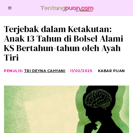
Terjebak dalam Ketakutan:
Anak 13 Tahun di Bolsel Alami
KS Bertahun-tahun oleh Ayah
Tiri
PENULIS:
TRI DEYNA CAHYANI
11/02/2025
1
KABAR PUAN
1
/
0
2
/
2
0
2
5