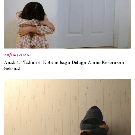
28/04/2026
2
8
Anak 13 Tahun di Kotamobagu Diduga Alami Kekerasan
/
Seksual
0
4
/
2
0
2
6