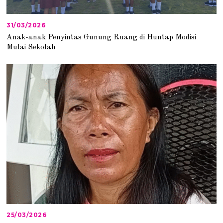
31/03/2026
3
1
Anak-anak Penyintas Gunung Ruang di Huntap Modisi
/
Mulai Sekolah
0
3
/
2
0
2
6
25/03/2026
2
5