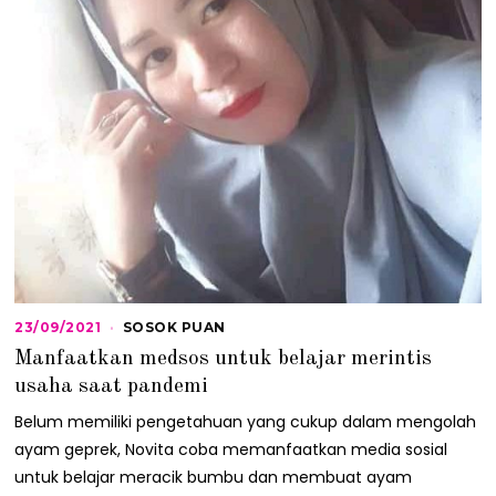
23/09/2021
1
SOSOK PUAN
0
Manfaatkan medsos untuk belajar merintis
/
0
usaha saat pandemi
1
/
Belum memiliki pengetahuan yang cukup dalam mengolah
2
ayam geprek, Novita coba memanfaatkan media sosial
0
2
untuk belajar meracik bumbu dan membuat ayam
3