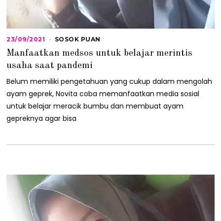
23/09/2021
1
SOSOK PUAN
0
Manfaatkan medsos untuk belajar merintis
/
0
usaha saat pandemi
1
/
Belum memiliki pengetahuan yang cukup dalam mengolah
2
ayam geprek, Novita coba memanfaatkan media sosial
0
2
untuk belajar meracik bumbu dan membuat ayam
3
gepreknya agar bisa