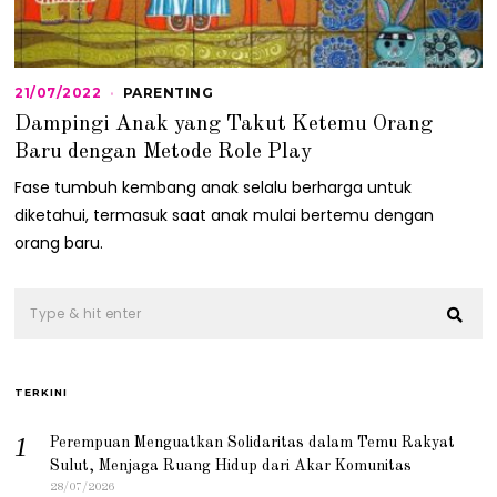
21/07/2022
2
PARENTING
1
Dampingi Anak yang Takut Ketemu Orang
/
0
Baru dengan Metode Role Play
7
/
Fase tumbuh kembang anak selalu berharga untuk
2
diketahui, termasuk saat anak mulai bertemu dengan
0
2
orang baru.
2
TERKINI
Perempuan Menguatkan Solidaritas dalam Temu Rakyat
Sulut, Menjaga Ruang Hidup dari Akar Komunitas
28/07/2026