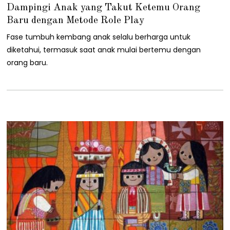
1
Dampingi Anak yang Takut Ketemu Orang
/
0
Baru dengan Metode Role Play
7
/
Fase tumbuh kembang anak selalu berharga untuk
2
diketahui, termasuk saat anak mulai bertemu dengan
0
2
orang baru.
2