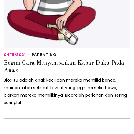
04/11/2021
0
PARENTING
4
Begini Cara Menyampaikan Kabar Duka Pada
/
1
Anak
1
/
Jika itu adalah anak kecil dan mereka memiliki benda,
2
mainan, atau selimut favorit yang ingin mereka bawa,
0
2
biarkan mereka memilikinya. Bicaralah perlahan dan sering-
1
seringlah