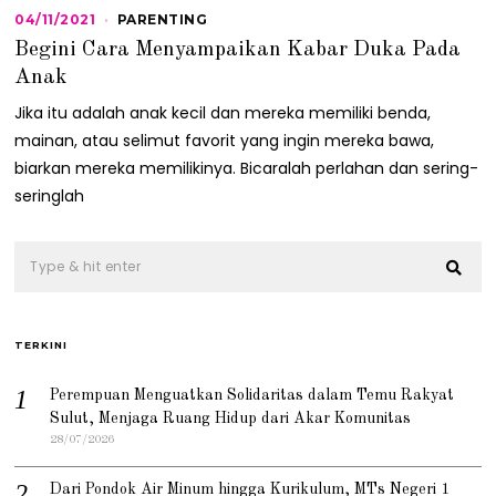
04/11/2021
0
PARENTING
4
Begini Cara Menyampaikan Kabar Duka Pada
/
1
Anak
1
/
Jika itu adalah anak kecil dan mereka memiliki benda,
2
mainan, atau selimut favorit yang ingin mereka bawa,
0
2
biarkan mereka memilikinya. Bicaralah perlahan dan sering-
1
seringlah
TERKINI
Perempuan Menguatkan Solidaritas dalam Temu Rakyat
Sulut, Menjaga Ruang Hidup dari Akar Komunitas
28/07/2026
Dari Pondok Air Minum hingga Kurikulum, MTs Negeri 1