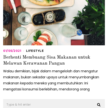
01/05/2021
0
LIFESTYLE
1
Berhenti Membuang Sisa Makanan untuk
/
0
Melawan Kerawanan Pangan
5
/
Walau demikian, bijak dalam mengelolah dan mengatur
2
makanan, bukan sekadar upaya untuk menyumbangkan
0
2
makanan kepada mereka yang membutuhkan: Ini
1
mengatasi konsumsi berlebihan, mendorong orang