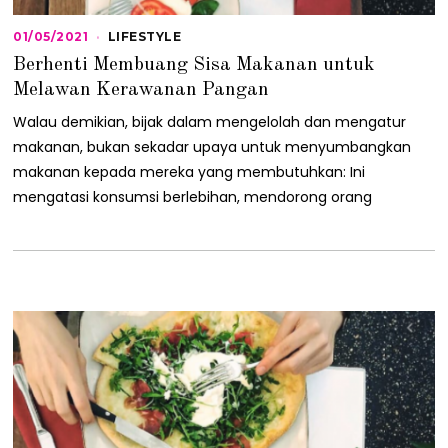
01/05/2021
0
LIFESTYLE
1
Berhenti Membuang Sisa Makanan untuk
/
0
Melawan Kerawanan Pangan
5
/
Walau demikian, bijak dalam mengelolah dan mengatur
2
makanan, bukan sekadar upaya untuk menyumbangkan
0
2
makanan kepada mereka yang membutuhkan: Ini
1
mengatasi konsumsi berlebihan, mendorong orang