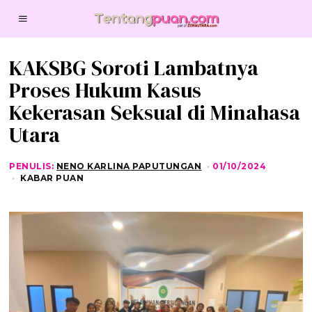
KAKSBG Soroti Lambatnya
Proses Hukum Kasus
Kekerasan Seksual di Minahasa
Utara
PENULIS:
NENO KARLINA PAPUTUNGAN
01/10/2024
0
1
KABAR PUAN
/
1
0
/
2
0
2
4