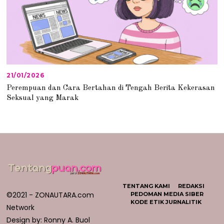
21/01/2026
2
1
Perempuan dan Cara Bertahan di Tengah Berita Kekerasan
/
Seksual yang Marak
0
1
/
2
0
2
6
TENTANG KAMI
REDAKSI
©2021 - ZONAUTARA.com
PEDOMAN MEDIA SIBER
KODE ETIK JURNALITIK
Network
Design by: Ronny A. Buol