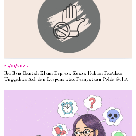
6
23/01/2026
2
4
Ibu Evia Bantah Klaim Depresi, Kuasa Hukum Pastikan
/
Unggahan Asli dan Respons atas Pernyataan Polda Sulut
0
1
/
2
0
2
6