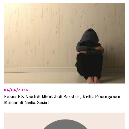
/
2
0
2
6
04/04/2026
0
4
Kasus KS Anak di Minut Jadi Sorotan, Kritik Penanganan
/
Muncul di Media Sosial
0
4
/
2
0
2