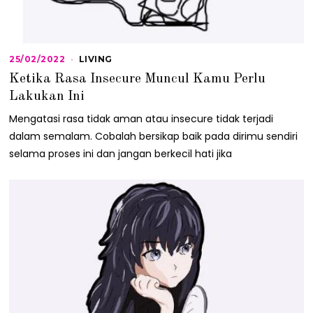
25/02/2022
2
LIVING
5
Ketika Rasa Insecure Muncul Kamu Perlu
/
0
Lakukan Ini
2
/
Mengatasi rasa tidak aman atau insecure tidak terjadi
2
dalam semalam. Cobalah bersikap baik pada dirimu sendiri
0
2
selama proses ini dan jangan berkecil hati jika
2