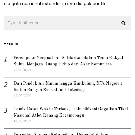
2
dia gak memenuhi standar itu, ya dia gak cantik.
2
TERKINI
Perempuan Menguatkan Solidaritas dalam Temu Rakyat
Sulut, Menjaga Ruang Hidup dari Akar Komunitas
28/07/2026
Dari Pondok Air Minum hingga Kurikulum, MTs Negeri 1
Boltim Bangun Ekosistem Ekoteologi
25/07/2026
Taufik Catat Waktu Terbaik, Diskualifikasi Gagalkan Tiket
Nasional Atlet Renang Kotamobagu
15/07/2026
Persoalan Sampah Kotamobagu Diangkat dalam