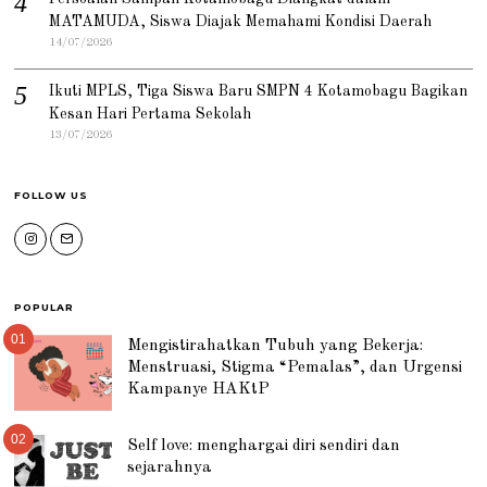
MATAMUDA, Siswa Diajak Memahami Kondisi Daerah
14/07/2026
Ikuti MPLS, Tiga Siswa Baru SMPN 4 Kotamobagu Bagikan
Kesan Hari Pertama Sekolah
13/07/2026
FOLLOW US
POPULAR
01
Mengistirahatkan Tubuh yang Bekerja:
Menstruasi, Stigma “Pemalas”, dan Urgensi
Kampanye HAKtP
02
Self love: menghargai diri sendiri dan
sejarahnya