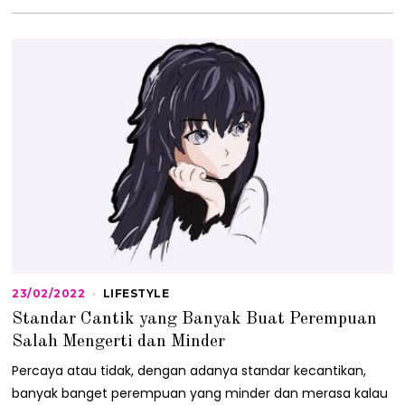
23/02/2022
2
LIFESTYLE
3
Standar Cantik yang Banyak Buat Perempuan
/
0
Salah Mengerti dan Minder
2
/
Percaya atau tidak, dengan adanya standar kecantikan,
2
banyak banget perempuan yang minder dan merasa kalau
0