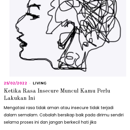
25/02/2022
2
LIVING
5
Ketika Rasa Insecure Muncul Kamu Perlu
/
0
Lakukan Ini
2
/
Mengatasi rasa tidak aman atau insecure tidak terjadi
2
dalam semalam. Cobalah bersikap baik pada dirimu sendiri
0
2
selama proses ini dan jangan berkecil hati jika
2