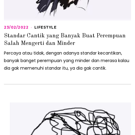
23/02/2022
2
LIFESTYLE
3
Standar Cantik yang Banyak Buat Perempuan
/
0
Salah Mengerti dan Minder
2
/
Percaya atau tidak, dengan adanya standar kecantikan,
2
banyak banget perempuan yang minder dan merasa kalau
0
2
dia gak memenuhi standar itu, ya dia gak cantik.
2