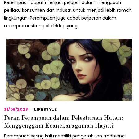
/
Perempuan dapat menjadi pelopor dalam mengubah
2
perilaku konsumen dan industri untuk menjadi lebih ramah
0
2
lingkungan. Perempuan juga dapat berperan dalam
3
mempromosikan pola hidup yang
31/05/2023
3
LIFESTYLE
1
Peran Perempuan dalam Pelestarian Hutan:
/
0
Menggenggam Keanekaragaman Hayati
5
/
Perempuan sering kali memiliki pengetahuan tradisional