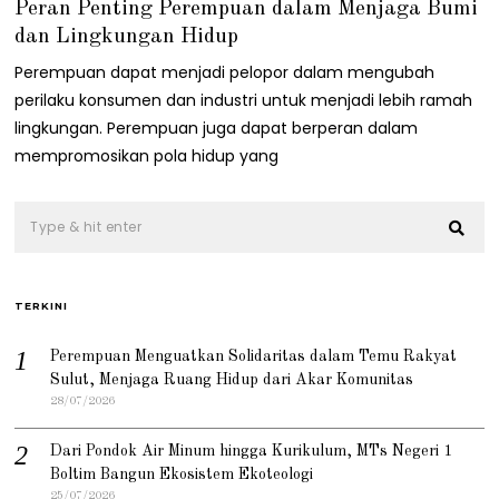
Peran Penting Perempuan dalam Menjaga Bumi
/
0
dan Lingkungan Hidup
3
/
Perempuan dapat menjadi pelopor dalam mengubah
2
perilaku konsumen dan industri untuk menjadi lebih ramah
0
2
lingkungan. Perempuan juga dapat berperan dalam
3
mempromosikan pola hidup yang
TERKINI
Perempuan Menguatkan Solidaritas dalam Temu Rakyat
Sulut, Menjaga Ruang Hidup dari Akar Komunitas
28/07/2026
Dari Pondok Air Minum hingga Kurikulum, MTs Negeri 1
Boltim Bangun Ekosistem Ekoteologi
25/07/2026