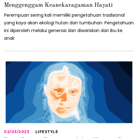
0
Menggenggam Keanekaragaman Hayati
5
/
Perempuan sering kali memiliki pengetahuan tradisional
2
yang kaya akan ekologi hutan dan tumbuhan. Pengetahuan
0
2
ini diperoleh melalui generasi dan diwariskan dari ibu ke
3
anak
02/03/2023
0
LIFESTYLE
2