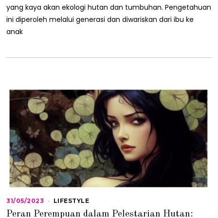
2
yang kaya akan ekologi hutan dan tumbuhan. Pengetahuan
0
2
ini diperoleh melalui generasi dan diwariskan dari ibu ke
3
anak
31/05/2023
3
LIFESTYLE
1
Peran Perempuan dalam Pelestarian Hutan:
/