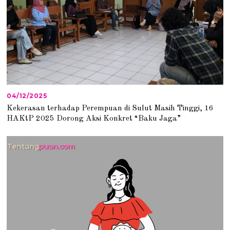
04/12/2025
0
5
Kekerasan terhadap Perempuan di Sulut Masih Tinggi, 16
/
HAKtP 2025 Dorong Aksi Konkret “Baku Jaga”
1
2
/
2
0
2
5