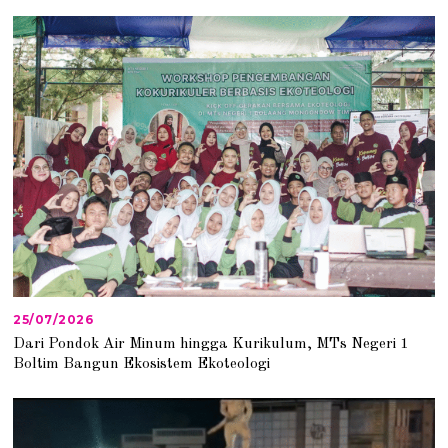
25/07/2026
2
5
Dari Pondok Air Minum hingga Kurikulum, MTs Negeri 1
/
Boltim Bangun Ekosistem Ekoteologi
0
7
/
2
0
2