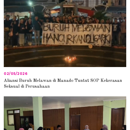
6
02/05/2026
0
2
Aliansi Buruh Melawan di Manado Tuntut SOP Kekerasan
/
Seksual di Perusahaan
0
5
/
2
0
2
6