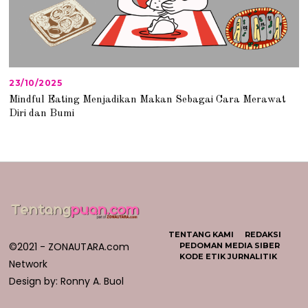
23/10/2025
2
3
Mindful Eating Menjadikan Makan Sebagai Cara Merawat
/
Diri dan Bumi
1
0
/
2
0
2
5
TENTANG KAMI
REDAKSI
©2021 - ZONAUTARA.com
PEDOMAN MEDIA SIBER
KODE ETIK JURNALITIK
Network
Design by: Ronny A. Buol