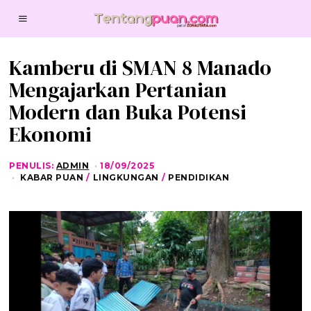
Kamberu di SMAN 8 Manado
Mengajarkan Pertanian
Modern dan Buka Potensi
Ekonomi
PENULIS:
ADMIN
18/09/2025
1
8
KABAR PUAN
/
LINGKUNGAN
/
PENDIDIKAN
/
0
9
/
2
0
2
5