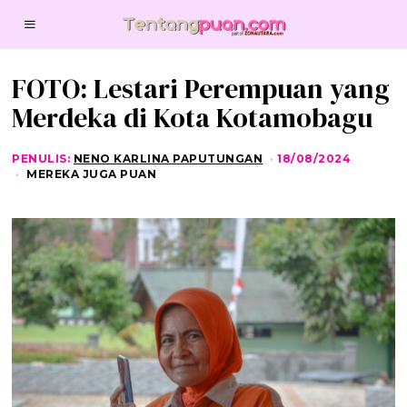
FOTO: Lestari Perempuan yang
Merdeka di Kota Kotamobagu
PENULIS:
NENO KARLINA PAPUTUNGAN
18/08/2024
1
8
MEREKA JUGA PUAN
/
0
8
/
2
0
2
4