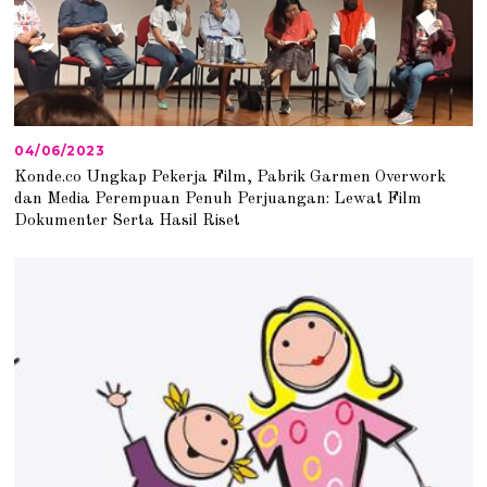
04/06/2023
0
4
Konde.co Ungkap Pekerja Film, Pabrik Garmen Overwork
/
dan Media Perempuan Penuh Perjuangan: Lewat Film
0
6
Dokumenter Serta Hasil Riset
/
2
0
2
3