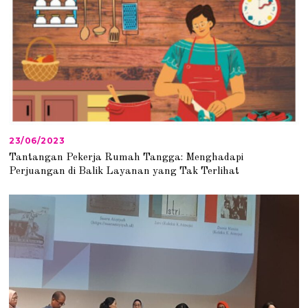
23/06/2023
2
3
Tantangan Pekerja Rumah Tangga: Menghadapi
/
Perjuangan di Balik Layanan yang Tak Terlihat
0
6
/
2
0
2
3