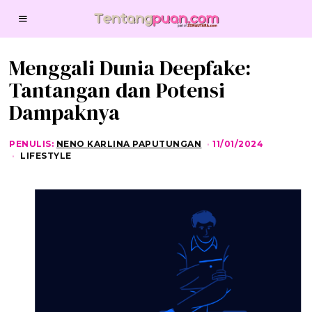
Menggali Dunia Deepfake:
Tantangan dan Potensi
Dampaknya
PENULIS:
NENO KARLINA PAPUTUNGAN
11/01/2024
1
1
LIFESTYLE
/
0
1
/
2
0
2
4